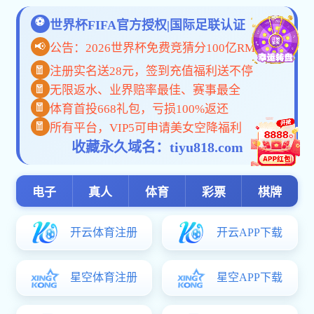
实习简报
实习简报
·
永利国际棋牌APP各专
实习基地
共1条 1/1
首页
上页
下页
实习简报
新永利APP实习
就业指导