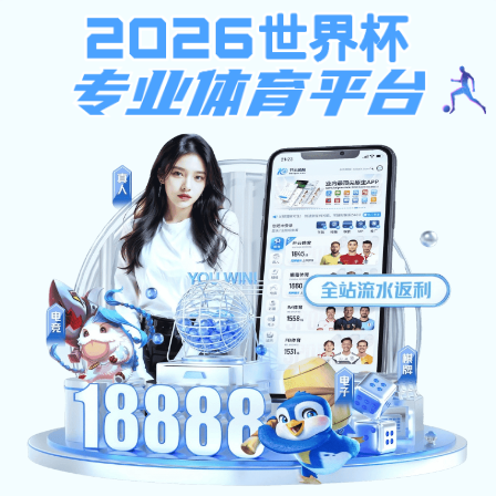
新永利APP
首页
银河玖乐官方下载概
|
银河玖乐官方下载新闻
银河玖乐官方下载简介
通知公告
现任领导
下载专区
机构设置