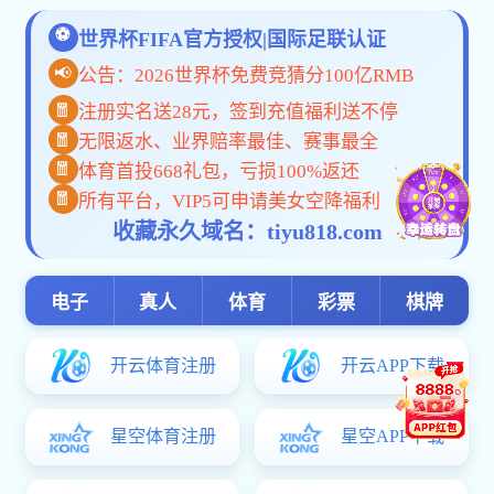
通知公告
通知公告
·
2026-2027学年校历
银河玖乐官方下载新闻
·
2026年6新永利APP
通知公告
·
2026年5新永利APP
下载专区
·
2026年4新永利APP
·
2026年3新永利APP
·
2026年1新永利APP
·
2025年12新永利APP
·
2025年11新永利APP
·
2025年10新永利APP
·
2025年9新永利APP